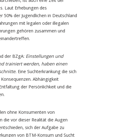
urchleben, ist auch eine Zeit der
ns. Laut Erhebungen des
 50% der Jugendlichen in Deutschland
ahrungen mit legalen oder illegalen
fahrungen gehören zusammen und
einandertreffen.
Einstellungen und
und der BZgA:
nd trainiert werden, haben einen
chnitte.
Eine Suchterkrankung die sich
ge Konsequenzen. Abhängigkeit
Entfaltung der Persönlichkeit und die
en.
hulen ohne Konsumenten von
 die vor dieser Realität die Augen
 entschieden, sich der Aufgabe zu
swirkungen von BTM-Konsum und Sucht