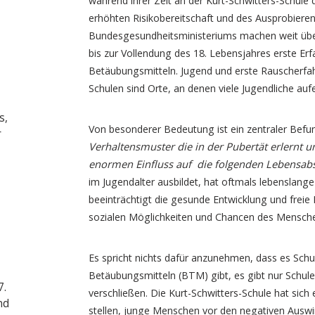
während ihrer Zeit an der Kurt-Schwitters-Schule d
erhöhten Risikobereitschaft und des Ausprobiere
Bundesgesundheitsministeriums machen weit über
bis zur Vollendung des 18. Lebensjahres erste Erf
Betäubungsmitteln. Jugend und erste Rauscher
Schulen sind Orte, an denen viele Jugendliche auf
s,
Von besonderer Bedeutung ist ein zentraler Bef
r
Verhaltensmuster die in der Pubertät erlernt u
enormen Einfluss auf die folgenden Lebensabs
im Jugendalter ausbildet, hat oftmals lebenslan
beeinträchtigt die gesunde Entwicklung und freie 
sozialen Möglichkeiten und Chancen des Mensch
Es spricht nichts dafür anzunehmen, dass es Sc
Betäubungsmitteln (BTM) gibt, es gibt nur Schulen
7.
verschließen. Die Kurt-Schwitters-Schule hat sich
nd
stellen, junge Menschen vor den negativen Au