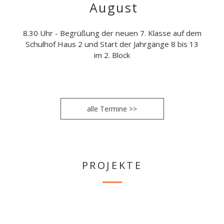
August
8.30 Uhr - Begrüßung der neuen 7. Klasse auf dem
Schulhof Haus 2 und Start der Jahrgänge 8 bis 13
im 2. Block
alle Termine >>
PROJEKTE
Jugend
fotografiert
in
der
Fotogalerie
Friedrichshain
SPÄTI-